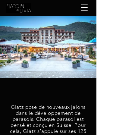
GLATZ
Catalogue
Glatz pose de nouveaux jalons
dans le développement de
parasols. Chaque parasol est
pensé et conçu en Suisse. Pour
cela, Glatz s’appuie sur ses 125