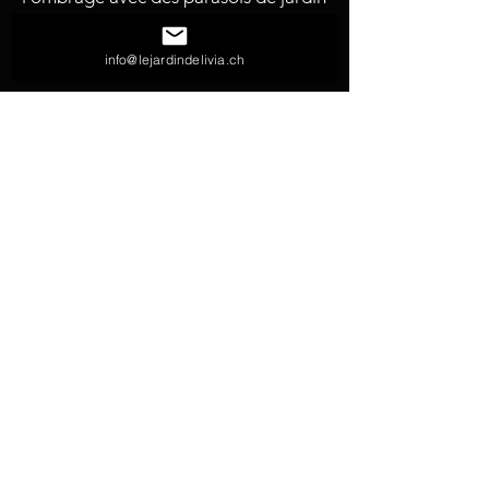
et des parasols géants brevetés.
info@lejardindelivia.ch
MISSION
Ses parasols se déclinent sur la base
de plus de 20 000 combinaisons