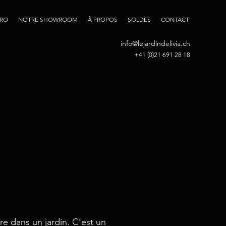
PRO
NOTRE SHOWROOM
À PROPOS
SOLDES
CONTACT
info@lejardindelivia.ch
+41 (0)21 691 28 18
tre dans un jardin. C’est un