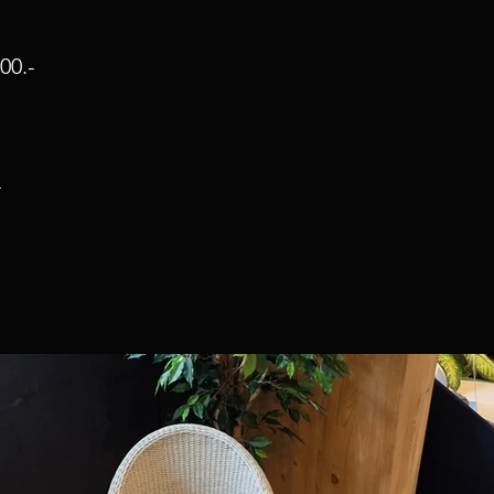
500
.-
-