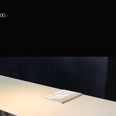
800
.-