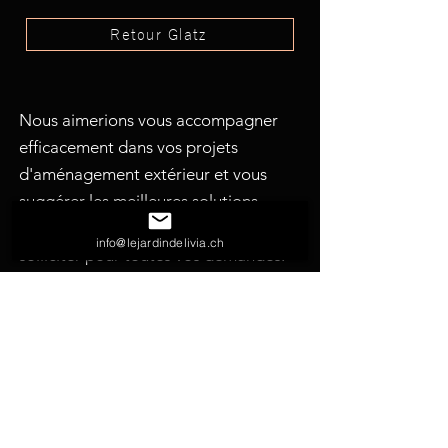
Retour Glatz
Nous aimerions vous accompagner
efficacement dans vos projets
d'aménagement extérieur et vous
suggérer les meilleures solutions
possibles. N'hésitez pas à nous
info@lejardindelivia.ch
solliciter pour toutes vos demandes.
nous écrire
nous appeler