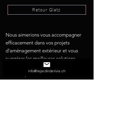
Retour Glatz
Nous aimerions vous accompagner
efficacement dans vos projets
d'aménagement extérieur et vous
suggérer les meilleures solutions
possibles. N'hésitez pas à nous
info@lejardindelivia.ch
solliciter pour toutes vos demandes.
nous écrire
nous appeler