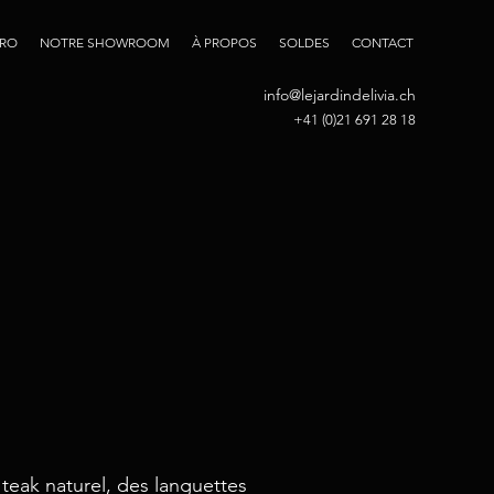
PRO
NOTRE SHOWROOM
À PROPOS
SOLDES
CONTACT
info@lejardindelivia.ch
+41 (0)21 691 28 18
teak naturel, des languettes