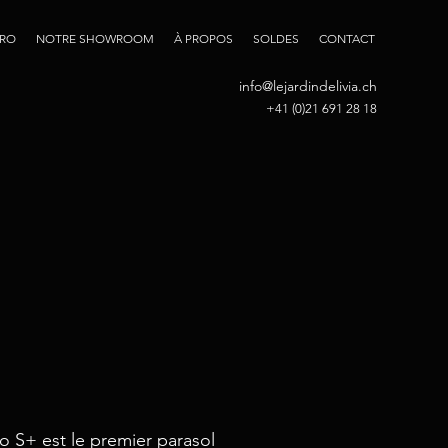
PRO
NOTRE SHOWROOM
À PROPOS
SOLDES
CONTACT
info@lejardindelivia.ch
+41 (0)21 691 28 18
no S+ est le premier parasol