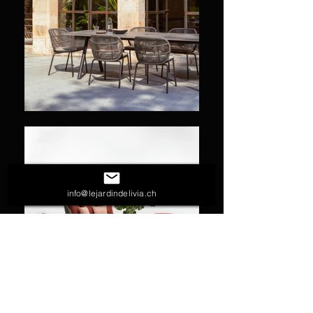
info@lejardindelivia.ch