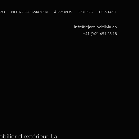
PRO
NOTRE SHOWROOM
À PROPOS
SOLDES
CONTACT
info@lejardindelivia.ch
+41 (0)21 691 28 18
obilier d'extérieur. La