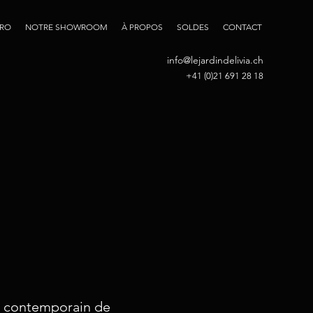
PRO
NOTRE SHOWROOM
À PROPOS
SOLDES
CONTACT
info@lejardindelivia.ch
+41 (0)21 691 28 18
ge contemporain de