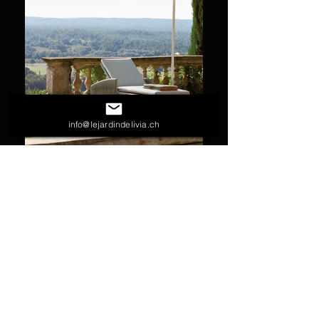
info@lejardindelivia.ch