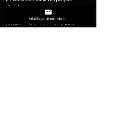
d'aménagement extérieur et vous
suggérer les meilleures solutions
info@lejardindelivia.ch
possibles. N'hésitez pas à nous
solliciter pour toutes vos demandes.
nous écrire
nous appeler
nous visiter