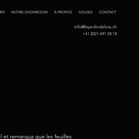
PRO
NOTRE SHOWROOM
À PROPOS
SOLDES
CONTACT
info@lejardindelivia.ch
+41 (0)21 691 28 18
el et remarqua que les feuilles