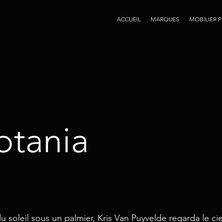
ACCUEIL
MARQUES
MOBILIER 
otania
i du soleil sous un palmier, Kris Van Puyvelde regarda le ci