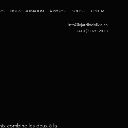
PRO
NOTRE SHOWROOM
À PROPOS
SOLDES
CONTACT
info@lejardindelivia.ch
+41 (0)21 691 28 18
nix combine les deux à la