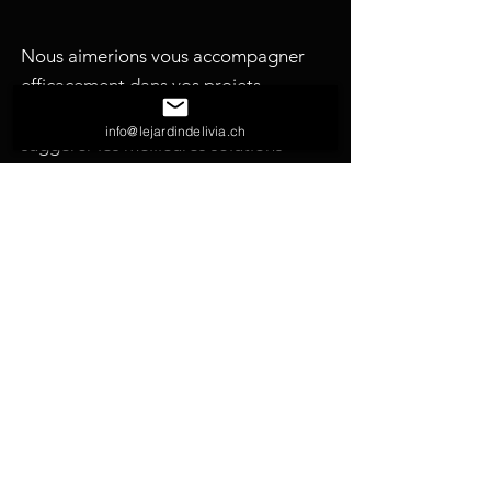
Nous aimerions vous accompagner
efficacement dans vos projets
d'aménagement extérieur et vous
info@lejardindelivia.ch
suggérer les meilleures solutions
possibles. N'hésitez pas à nous
solliciter pour toutes vos demandes.
nous écrire
nous appeler
nous visiter