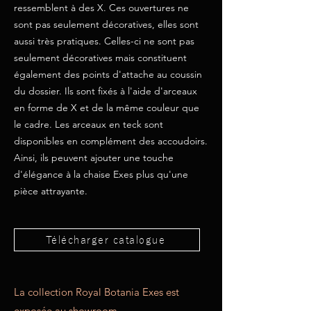
ressemblent à des X. Ces ouvertures ne
sont pas seulement décoratives, elles sont
aussi très pratiques. Celles-ci ne sont pas
seulement décoratives mais constituent
également des points d'attache au coussin
du dossier. Ils sont fixés à l'aide d'arceaux
en forme de X et de la même couleur que
le cadre. Les arceaux en teck sont
disponibles en complément des accoudoirs.
Ainsi, ils peuvent ajouter une touche
d'élégance à la chaise Exes plus qu'une
pièce attrayante.
Télécharger catalogue
La collection Royal Botania Exes est
exposée au showroom