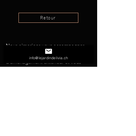
Retour
Nous aimerions vous accompagner
efficacement dans vos projets
info@lejardindelivia.ch
d'aménagement extérieur et vous
suggérer les meilleures solutions
possibles. N'hésitez pas à nous
solliciter pour toutes vos demandes.
nous écrire
nous appeler