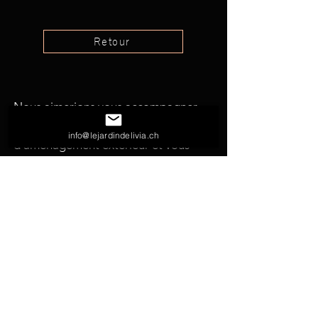
Retour
Nous aimerions vous accompagner
efficacement dans vos projets
info@lejardindelivia.ch
d'aménagement extérieur et vous
suggérer les meilleures solutions
possibles. N'hésitez pas à nous
solliciter pour toutes vos demandes.
nous écrire
nous appeler