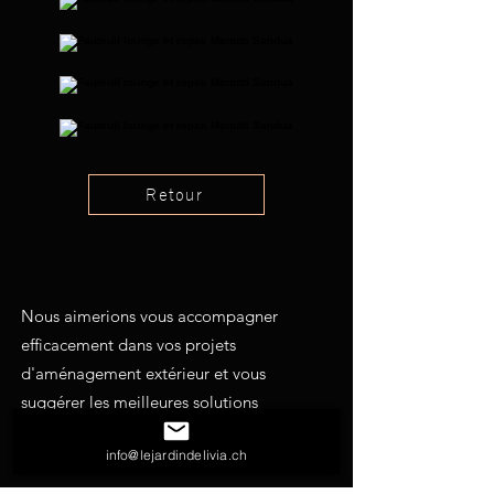
Retour
Nous aimerions vous accompagner
efficacement dans vos projets
d'aménagement extérieur et vous
suggérer les meilleures solutions
possibles. N'hésitez pas à nous solliciter
info@lejardindelivia.ch
pour toutes vos demandes.