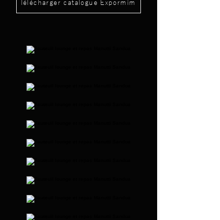
Télécharger catalogue Expormim