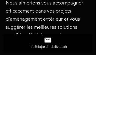
Nous aimerions vous accompagner
efficacement dans vos projets
d'aménagement extérieur et vous
suggérer les meilleures solutions
possibles. N'hésitez pas à nous
solliciter pour toutes vos demandes.
info@lejardindelivia.ch
nous écrire
nous appeler
nous visiter