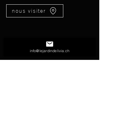
nous visiter
info@lejardindelivia.ch