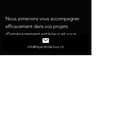
Nous aimerions vous accompagner
efficacement dans vos projets
d'aménagement extérieur et vous
suggérer les meilleures solutions
info@lejardindelivia.ch
possibles. N'hésitez pas à nous
solliciter pour toutes vos demandes.
nous écrire
nous appeler
nous visiter