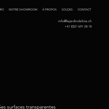
PRO
NOTRE SHOWROOM
À PROPOS
SOLDES
CONTACT
info@lejardindelivia.ch
+41 (0)21 691 28 18
 Ses surfaces transparentes