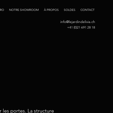
PRO
NOTRE SHOWROOM
À PROPOS
SOLDES
CONTACT
info@lejardindelivia.ch
+41 (0)21 691 28 18
 les portes. La structure